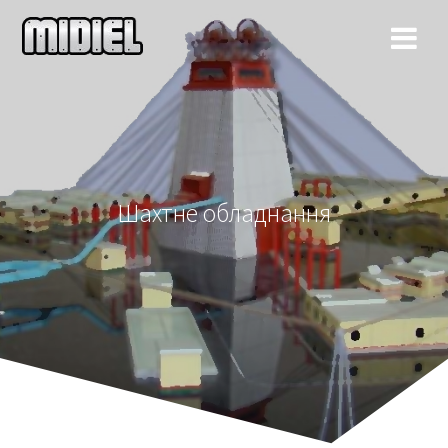
Перейти
к
контенту
Шахтне обладнання