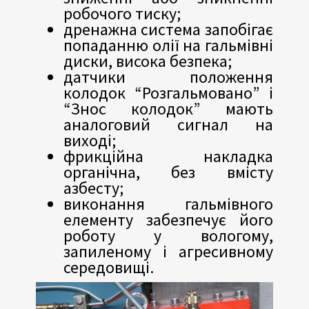
робочого тиску;
дренажна система запобігає
попаданню олії на гальмівні
диски, висока безпека;
датчики положення
колодок “Розгальмовано” і
“Знос колодок” мають
аналоговий сигнал на
виході;
фрикційна накладка
органічна, без вмісту
азбесту;
виконання гальмівного
елементу забезпечує його
роботу у вологому,
запиленому і агресивному
середовищі.