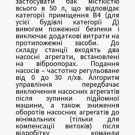
застосувати бак місткістю
всього в 50 л, що відповідає
категорії приміщення В4 (для
усієї будівлі категорії Д)
вимогам пожежної безпеки і
виключає додаткові витрати на
протипожежні засоби. До
складу станції входять два
насосні агрегати, встановлені
на віброопорах. Подання
насосів – частотно регульоване
від 0 до 30 л/хв. Алгоритм
управління передбачає
виключення насосних агрегатів
після зупинки підйомної
машини, а також зниження
оборотів насосних агрегатів до
мінімальних (тільки для
компенсації витоків) після
відробітку команди