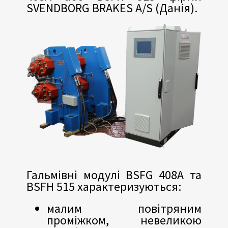
SVENDBORG BRAKES A/S (Данія).
Гальмівні модулі BSFG 408А та
BSFH 515 характеризуються:
малим повітряним
проміжком, невеликою