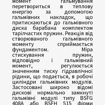
момент гальмування
перетвориться в теплову
енергію за допомогою
гальмівних накладок, що
притискаються до гальмівного
диска барабана комплектом
тарілчастих пружин. Реакція від
створюваного гальмівного
моменту сприймається
фундаментом. Міра
стискування пружин,
відповідно і гальмівний
момент, регулюється
значенням тиску гідравлічної
рідини, що подається, в робочі
циліндри гальмівних модулів.
Застосовані широко відомі
дискові нормально замкнуті
гальмівні модулі типу BSFG
408А або BSFH 515 фірми