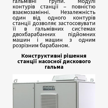
гальмівні групи. Модулі
контурів станції – повністю
взаємозамінні. Незалежність
один від одного контурів
станції дозволяє застосовувати
її в гальмівних системах
двохбарабанних підйомних
машин і машин з одним
розрізним барабаном.
Конструктивні рішення
станції насосної дискового
гальма