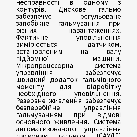
несправності в одному з
контурів. Дискове гальмо
забезпечує регульоване
запобіжне гальмування при
різних навантаженнях.
Фактичне уповільнення
вимірюється датчиком,
встановленим на валу
підйомної машини.
Мікропроцесорна система
управління забезпечує
швидкий додаток гальмівного
моменту для відробітку
необхідного уповільнення.
Резервне живлення забезпечує
безперебійне управління
гальмуванням при відмові
основного живлення. Система
автоматизованого управління
дисковим гальмом (САУДГ)