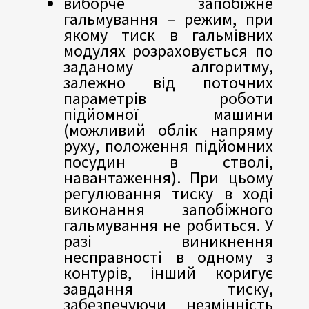
виборче запобіжне
гальмування – режим, при
якому тиск в гальмівних
модулях розраховується по
заданому алгоритму,
залежно від поточних
параметрів роботи
підйомної машини
(можливий облік напряму
руху, положення підйомних
посудин в стволі,
навантаження). При цьому
регулювання тиску в ході
виконання запобіжного
гальмування не робиться. У
разі виникнення
несправності в одному з
контурів, інший коригує
завдання тиску,
забезпечуючи незмінність