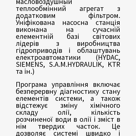
масловоздушный
теплообмінний агрегат з
додатковим фільтром.
Уніфікована насосна станція
виконана на сучасній
елементній базі світових
лідерів з виробництва
гідроприводів і облаштувань
електроавтоматики (HYDAC,
SIEMENS, S.A.M.HYDRAULIK, KTR
та ін.)
Програма управління включає
безперервну діагностику стану
елементів системи, а також
відстежує зміну хімічного
складу олії, кількість
розчиненої води в олії і зміст в
нім твердих часток. Це
дозволяє системі швидко і