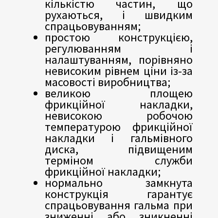
кількістю частин, що
рухаються, і швидким
спрацьовуванням;
простою конструкцією,
регулюванням і
налаштуванням, порівняно
невисоким рівнем ціни із-за
масовості виробництва;
великою площею
фрикційної накладки,
невисокою робочою
температурою фрикційної
накладки і гальмівного
диска, підвищеним
терміном служби
фрикційної накладки;
нормально замкнута
конструкція гарантує
спрацьовування гальма при
зниженні або зникненні