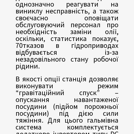
однозначно реагувати на
виниклу несправність, а також
своєчасно оповіщати
обслуговуючий персонал про
необхідність заміни олії,
оскільки, статистика показує,
70тказов в гідроприводах
відбувається із-за
незадовільного стану робочої
рідини.
В якості опції станція дозволяє
виконувати режим
“гравітаційний спуск” –
опускання навантаженої
посудини (підйом порожньої
посудини) під дією сили
тяжіння. Для цього гальмівна
система комплектується
додатково інвертором типу DC